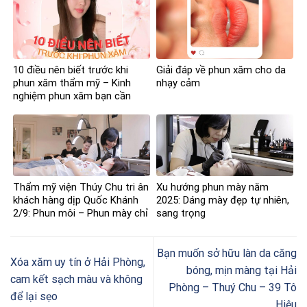
10 điều nên biết trước khi
Giải đáp về phun xăm cho da
phun xăm thẩm mỹ – Kinh
nhạy cảm
nghiệm phun xăm bạn cần
nắm
Thẩm mỹ viện Thúy Chu tri ân
Xu hướng phun mày năm
khách hàng dịp Quốc Khánh
2025: Dáng mày đẹp tự nhiên,
2/9: Phun môi – Phun mày chỉ
sang trọng
còn 2 triệu đồng
Bạn muốn sở hữu làn da căng
Xóa xăm uy tín ở Hải Phòng,
bóng, mịn màng tại Hải
cam kết sạch màu và không
Phòng – Thuý Chu – 39 Tô
để lại sẹo
Hiệu