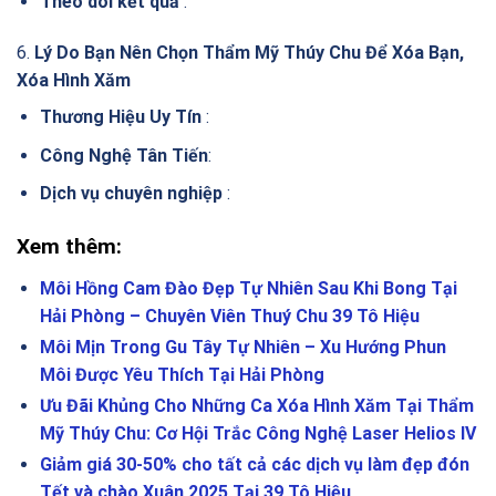
Theo dõi kết quả
:
6.
Lý Do Bạn Nên Chọn Thẩm Mỹ Thúy Chu Để Xóa Bạn,
Xóa Hình Xăm
Thương Hiệu Uy Tín
:
Công Nghệ Tân Tiến
:
Dịch vụ chuyên nghiệp
:
Xem thêm:
Môi Hồng Cam Đào Đẹp Tự Nhiên Sau Khi Bong Tại
Hải Phòng – Chuyên Viên Thuý Chu 39 Tô Hiệu
Môi Mịn Trong Gu Tây Tự Nhiên – Xu Hướng Phun
Môi Được Yêu Thích Tại Hải Phòng
Ưu Đãi Khủng Cho Những Ca Xóa Hình Xăm Tại Thẩm
Mỹ Thúy Chu: Cơ Hội Trắc Công Nghệ Laser Helios IV
Giảm giá 30-50% cho tất cả các dịch vụ làm đẹp đón
Tết và chào Xuân 2025 Tại 39 Tô Hiệu