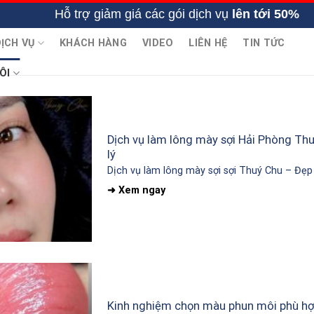
Hỗ trợ giảm giá các gói dịch vụ
lên tới 50%
ỊCH VỤ
KHÁCH HÀNG
VIDEO
LIÊN HỆ
TIN TỨC
ÔI
Dịch vụ làm lông mày sợi Hải Phòng Thu
lý
Dịch vụ làm lông mày sợi sợi Thuý Chu – Đẹp t
Kinh nghiệm chọn màu phun môi phù hợp