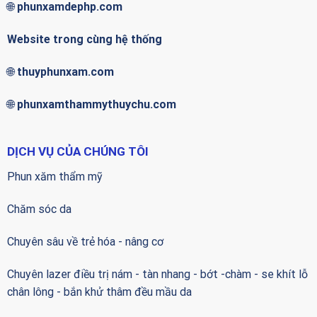
🌐
phunxamdephp.com
Website trong cùng hệ thống
🌐
thuyphunxam.com
🌐
phunxamthammythuychu.com
DỊCH VỤ CỦA CHÚNG TÔI
Phun xăm thẩm mỹ
Chăm sóc da
Chuyên sâu về trẻ hóa - nâng cơ
Chuyên lazer điều trị nám - tàn nhang - bớt -chàm - se khít lỗ
chân lông - bắn khử thâm đều mầu da