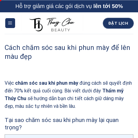
Skip
Hỗ trợ giảm giá các gói dịch vụ
lên tới 50%
to
content
ĐẶT LỊCH
Cách chăm sóc sau khi phun mày để lên
màu đẹp
Việc
chăm sóc sau khi phun mày
đúng cách sẽ quyết định
đến 70% kết quả cuối cùng. Bài viết dưới đây
Thẩm mỹ
Thúy Chu
sẽ hướng dẫn bạn chi tiết cách giữ dáng mày
đẹp, màu sắc tự nhiên và bền lâu.
Tại sao chăm sóc sau khi phun mày lại quan
trọng?