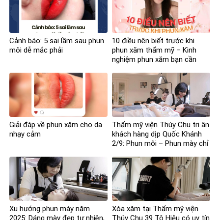
Cảnh báo: 5 sai lầm sau phun
10 điều nên biết trước khi
môi dễ mắc phải
phun xăm thẩm mỹ – Kinh
nghiệm phun xăm bạn cần
nắm
Giải đáp về phun xăm cho da
Thẩm mỹ viện Thúy Chu tri ân
nhạy cảm
khách hàng dịp Quốc Khánh
2/9: Phun môi – Phun mày chỉ
còn 2 triệu đồng
Xu hướng phun mày năm
Xóa xăm tại Thẩm mỹ viện
2025: Dáng mày đẹp tự nhiên,
Thúy Chu 39 Tô Hiệu có uy tín