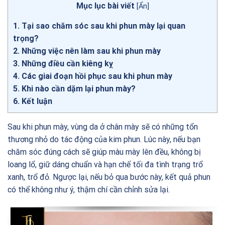
Mục lục bài viết
[
Ẩn
]
1
Tại sao chăm sóc sau khi phun mày lại quan
trọng?
2
Những việc nên làm sau khi phun mày
3
Những điều cần kiêng kỵ
4
Các giai đoạn hồi phục sau khi phun mày
5
Khi nào cần dặm lại phun mày?
6
Kết luận
Sau khi phun mày, vùng da ở chân mày sẽ có những tổn
thương nhỏ do tác động của kim phun. Lúc này, nếu bạn
chăm sóc đúng cách sẽ giúp màu mày lên đều, không bị
loang lổ, giữ dáng chuẩn và hạn chế tối đa tình trạng trổ
xanh, trổ đỏ. Ngược lại, nếu bỏ qua bước này, kết quả phun
có thể không như ý, thậm chí cần chỉnh sửa lại.