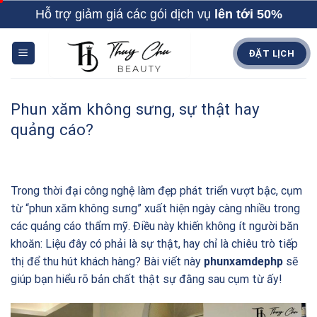
Skip
Hỗ trợ giảm giá các gói dịch vụ
lên tới 50%
to
content
ĐẶT LỊCH
Phun xăm không sưng, sự thật hay
quảng cáo?
Trong thời đại công nghệ làm đẹp phát triển vượt bậc, cụm
từ “phun xăm không sưng” xuất hiện ngày càng nhiều trong
các quảng cáo thẩm mỹ. Điều này khiến không ít người băn
khoăn: Liệu đây có phải là sự thật, hay chỉ là chiêu trò tiếp
thị để thu hút khách hàng? Bài viết này
phunxamdephp
sẽ
giúp bạn hiểu rõ bản chất thật sự đằng sau cụm từ ấy!