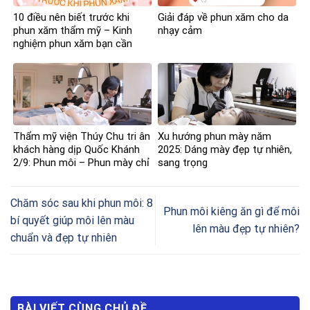
10 điều nên biết trước khi
Giải đáp về phun xăm cho da
phun xăm thẩm mỹ – Kinh
nhạy cảm
nghiệm phun xăm bạn cần
nắm
Thẩm mỹ viện Thúy Chu tri ân
Xu hướng phun mày năm
khách hàng dịp Quốc Khánh
2025: Dáng mày đẹp tự nhiên,
2/9: Phun môi – Phun mày chỉ
sang trọng
còn 2 triệu đồng
Chăm sóc sau khi phun môi: 8
Phun môi kiêng ăn gì để môi
bí quyết giúp môi lên màu
lên màu đẹp tự nhiên?
chuẩn và đẹp tự nhiên
BÀI VIẾT CÙNG CHỦ ĐỀ